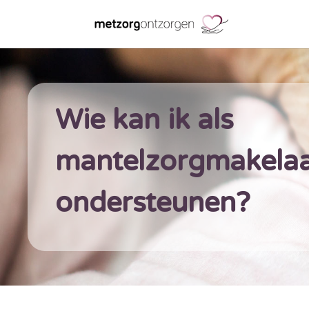
Wie kan ik als
mantelzorgmakela
ondersteunen?