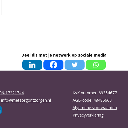
Deel dit met je netwerk op sociale media
06-17221744
KvK nummer: 69354677
:
info@metzorgontzorgen.nl
AGB-code: 48485660
Algemene voorwaarden
Privacyverklaring