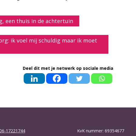
 een thuis in de achtertuin
rg: ik voel mij schuldig maar ik moet
Deel dit met je netwerk op sociale media
06-17221744
KvK nummer: 69354677