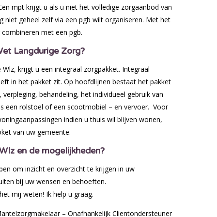
Een mpt krijgt u als u niet het volledige zorgaanbod van
rg niet geheel zelf via een pgb wilt organiseren. Met het
ng combineren met een pgb.
Wet Langdurige Zorg?
lz, krijgt u een integraal zorgpakket. Integraal
eft in het pakket zit. Op hoofdlijnen bestaat het pakket
ng, verpleging, behandeling, het individueel gebruik van
ls een rolstoel of een scootmobiel – en vervoer. Voor
woningaanpassingen indien u thuis wil blijven wonen,
oket van uw gemeente.
 Wlz en de mogelijkheden?
n om inzicht en overzicht te krijgen in uw
uiten bij uw wensen en behoeften.
het mij weten! Ik help u graag.
 Mantelzorgmakelaar – Onafhankelijk Clientondersteuner