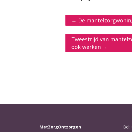
←
De mantelzorgwoning,
Tweestrijd van mantelzo
ook werken
→
MetZorgOntzorgen
Bel: