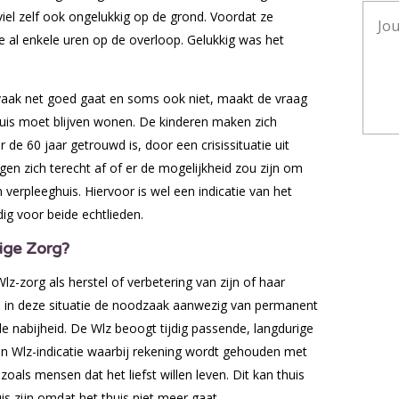
el zelf ook ongelukkig op de grond. Voordat ze
 al enkele uren op de overloop. Gelukkig was het
 vaak net goed gaat en soms ook niet, maakt de vraag
huis moet blijven wonen. De kinderen maken zich
 de 60 jaar getrouwd is, door een crisissituatie uit
gen zich terecht af of er de mogelijkheid zou zijn om
verpleeghuis. Hiervoor is wel een indicatie van het
ig voor beide echtlieden.
ige Zorg?
-zorg als herstel of verbetering van zijn of haar
is in deze situatie de noodzaak aanwezig van permanent
de nabijheid. De Wlz beoogt tijdig passende, langdurige
n Wlz-indicatie waarbij rekening wordt gehouden met
 zoals mensen dat het liefst willen leven. Dit kan thuis
is zijn omdat het thuis niet meer gaat.