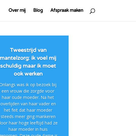
Over mij
Blog
Afspraak maken
Tweestrijd van
mantelzorg: ik voel mij
schuldig maar ik moet
ook werken
Onlangs was ik op bezoek bij
een vrouw die zorgde voor
haar oude moeder. Na het
overlijden van haar vader en
het feit dat haar moeder
steeds meer ging mankeren
door haar hoge leeftijd had ze
haar moeder in huis
genomen. Deze oude dame is