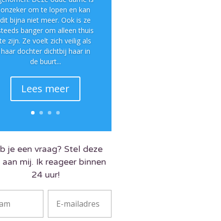
onzeker om te lopen en kan
dit bijna niet meer. Ook is ze
steeds banger om alleen thuis
te zijn. Ze voelt zich veilig als
haar dochter dichtbij haar in
de buurt...
Lees meer
b je een vraag? Stel deze
 aan mij. Ik reageer binnen
24 uur!